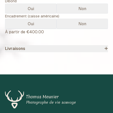
Dibond
Oui
Non
Encadrement (caisse américaine)
Oui
Non
À partir de
€400.00
Livraisons
Thomas Meunier
Photographe de vie sauvage