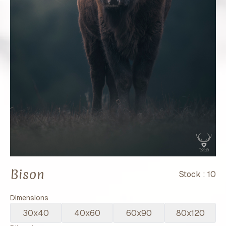
Bison
Stock :
10
Dimensions
30x40
40x60
60x90
80x120